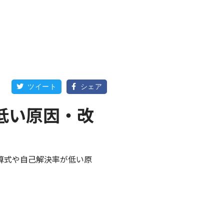
ツイート
シェア


低い原因・改
算式や自己解決率が低い原