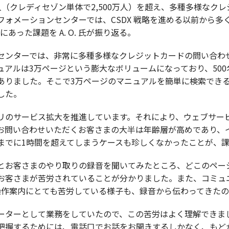
万人（クレディセゾン単体で2,500万人）を超え、多種多様なク
フォメーションセンターでは、CSDX 戦略を進める以前から多
の背景にあった課題を A. O. 氏が振り返る。
センターでは、非常に多種多様なクレジットカードの問い合わ
ュアルは3万ページという膨大なボリュームになっており、50
ありました。そこで3万ページのマニュアルを簡単に検索でき
した。
リのサービス拡大を推進しています。それにより、ウェブサー
お問い合わせいただくお客さまの大半は年齢層が高めであり、
までに1時間を超えてしまうケースも珍しくなかったことが、
とお客さまのやり取りの録音を聞いてみたところ、どこのペー
お客さまが苦労されていることが分かりました。また、コミュ
た操作案内にとても苦労している様子も、録音から伝わってきた
ーターとして業務をしていたので、この苦労はよく理解できま
把握するためには、電話口でお話をお聞きするしかなく、もど