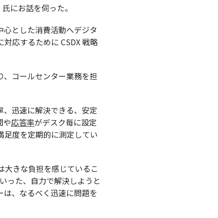
. 氏にお話を伺った。
中心とした消費活動へデジタ
応するために CSDX 戦略
り、コールセンター業務を担
寧、迅速に解決できる、安定
間や
応答率
がデスク毎に設定
の満足度を定期的に測定してい
まは大きな負担を感じているこ
といった、自力で解決しようと
ーは、なるべく迅速に問題を