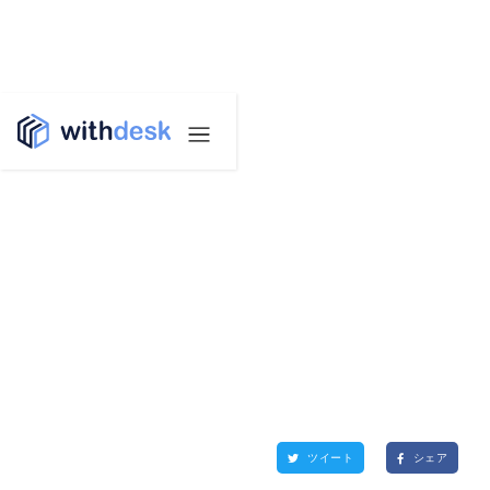
ツイート
シェア

