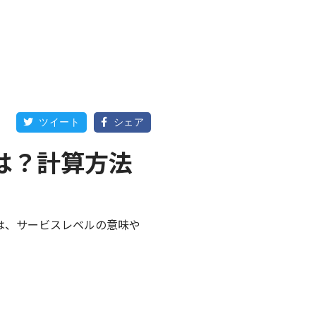
ツイート
シェア


は？計算方法
は、サービスレベルの意味や