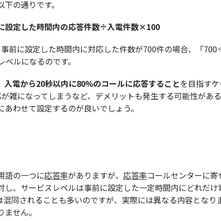
以下の通りです。
に設定した時間内の応答件数÷入電件数×100
、事前に設定した時間内に対応した件数が700件の場合、「700
スレベルになるのです。
、
入電から20秒以内に80%のコールに応答すること
を目指すケ
応が雑になってしまうなど、デメリットも発生する可能性があ
にあわせて設定するのが良いでしょう。
用語の一つに
応答率
がありますが、
応答率
コールセンターに寄
対し、サービスレベルは事前に設定した一定時間内にどれだけ
は混同されることも多いのですが、実際には異なる内容となり
りません。